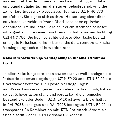
auszeichnet. Bei der mineralischen Beschichtung von Hallen-
und Standardlagerflächen, die stärker belastet sind, wird die
zementäre Industrie-Topcoatspachtelmasse UZIN NC 770
empfohlen. Sie eignet sich auch zur Herstellung einer direkt
nutzbaren, verschleissfesten Oberfläche ohne optische
Ansprüche. Im Industrie-Bereich, der am stärksten belastet
ist, eignet sich die zementäre Premium-Industriebeschichtung
UZIN NC 780. Die hoch verschleissfeste Oberfläche besitzt
eine gute Rutschsicherheitsklasse, die durch eine zusätzliche
Versiegelung noch erhöht werden kann.
Neue strapazierfähige Versiegelungen für eine attraktive
Optik
In allen Belastungsbereichen anwendbar, vervollständigen die
Industriebodenversiegelungen UZIN EP 20 und UZIN EP 21 die
Oberflächensysteme. Die Epoxid-Versiegelungen
auf Wasserbasis erzeugen ein besonders mattes Finish, halten
selbst Schwerlasten stand und verstärken die chemische
Beständigkeit der Böden. UZIN EP 20 ist zweifarbig erhältlich
in RAL 7038 achatgrau und RAL 7023 betongrau, UZIN EP 21 ist
transparent. In Kombination mit UZIN Antirutschkörnern als
Spezialadditiv oder UZIN Perlsand 0.8 können