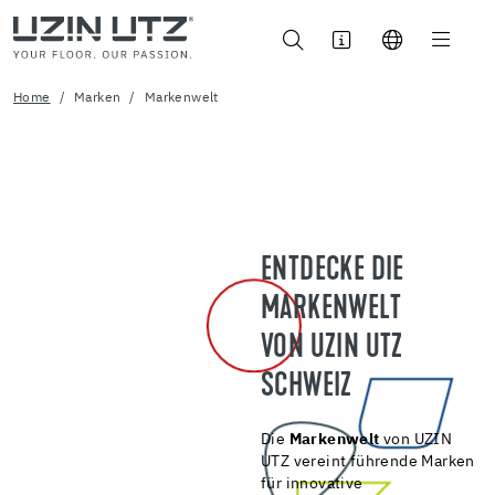
Home
Marken
Markenwelt
ENTDECKE DIE
MARKENWELT
VON UZIN UTZ
SCHWEIZ
Die
Markenwelt
von UZIN
UTZ vereint führende Marken
für innovative