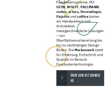
Fussbodensysteme. Mit
UZIN
,
WOLFF
,
PALLMANN
,
codex, arturo, Derendinger,
Pajarito
und
collfox
bieten
wir Handwerkern und
Architekten
massgeschneiderte Lösungen
– von
Oberflächenvorbereitung bis
hin zu nachhaltigen Design-
Böden. Die
Markenwelt
steht
für Erfahrung, Fortschritt und
Qualität im Bereich
Fussbodentechnologie.
ÜBER UZIN UTZ SCHWEIZ
AG