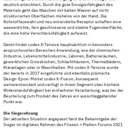
deutlich erleichtert. Durch die gute Emulgierfähigkeit des
Materials geht das Waschen mit kalten Wasser auf nicht
strukturierten Oberflächen mühelos von der Hand. Die
Rohstoffauswahl und neu entwickelte Rezeptur schaffen eine
wasserdichte, fein geschlossene und stabile Fugenoberfläche,
die eine hohe Verschleissfähigkeit aufweist.
Damit findet codex X-Tensive hauptsächlich in besonders
anspruchsvollen Bereichen Anwendung, wie der chemischen
Industrie, Lebensmittelindustrie, Laboren, Batterieräumen,
gewerblichen Grossküchen, Schlachthäusern, Thermalbädern,
Kläranlagen oder in Waschhallen. Mit codex X-Tensive wurde
der bereits in 2017 eingeführte und ebenfalls prämierte
Design-Epoxi-Mörtel codex X-Fusion, konsequent
weiterentwickelt und verfügt in ihrem Segment über höchste
Widerstandsfähigkeit bei einfachster Verarbeitung, was bei der
Beurteilung zum Produkt des Jahres ein ausschlaggebender
Punkt war.
Die Siegerehrung
Der aktuellen Situation angepasst fand die Bekanntgabe der
Sieger im digitalen Rahmen des Fliesen + Platten Forums 2021