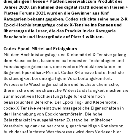
diesjährigen Fliesen + Platten Leserwahl zum Produkt des
Jahres 2020. Im Rahmen des digital stattfindenden Fliesen +
Platten Forums 2021 wurden die Gewinner aus fünf
Kategorien bekannt gegeben. Codex schickte seine neue 2-K
Epoxi-Hochleistungsfuge codex X-Tensive ins Rennen und
überzeugte die Leser, die das Produkt in der Kategorie
Bauchemie und Untergründe auf Platz 1 wählten.
Codex Epoxi-Mörtel auf Erfolgskurs
Mit dem Hochleistungsfug- und Klebemörtel X-Tensive gelang
dem Hause codex, basierend auf neuesten Technologien und
Forschungsergebnissen, eine weitere Produktrevolution im
Segment Epoxidharz-Mörtel. Codex X-Tensive bietet höchste
Beständigkeit bei einzigartigem Verarbeitungskomfort.
Verbesserte Wascheigenschaften und höchste chemische,
thermische und mechanische Widerstandsfähigkeit machen sie
zur innovativen Hochleistungsfuge für extrem hoch
beanspruchten Bereiche. Der Epoxi Fug- und Klebemörtel
codex X-Tensive vereint zwei massgebliche Eigenschaften in
der Handhabung von Epoxidharzmörteln. Die hohe
Belastbarkeit im ausgehärteten Zustand bei müheloser
Verarbeitung dank seiner cremig-geschmeidigen Konsistenz.
Auch der gefürchtete Waschvorgang wird dem Verleger hier