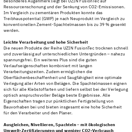
besonderes Augenmerk liegt bei UZIN FusionTec auf
Ressourcenschonung und der Senkung von CO2-Emissisonen.
Im Vergleich zu zementären Produkten konnte das
Treibhauspotential (GWP) je nach Neuprodukt im Vergleich zu
konventionellen Zement-Spachtelmassen bis zu 39 % gesenkt
werden.
Leichte Verarbeitung und hohe Sicherheit
Die neuen Produkte der Reihe UZIN FusionTec trocknen schnell
und zuverlässig auf unterschiedlichen Untergründen – nahezu
spannungsfrei. Ein weiteres Plus sind die guten
Verlaufseigenschaften kombiniert mit langen
Verarbeitungszeiten. Zudem ermöglichen die
Oberflächenbeschaffenheit und Saugfähigkeit eine optimale
Verlegung aller Arten von Belägen. Die Spachtelmassen eignen
sich für alle Klebstoffarten und liefern selbst bei der Verlegung
optisch anspruchsvoller Beläge beste Ergebnisse. Alle
Eigenschaften tragen zur pünktlichen Fertigstellung von
Bauvorhaben bei und bieten insgesamt eine hohe Sicherheit
für den Verarbeiter und den Planer.
Ausgleichen, Nivellieren, Spachteln – mit ökologischen
Umwelt-Zertifizierungen und weniger CO2-Verbrauch