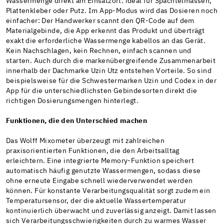
Wassermenge direkt am Einsatzort: ideal für Spachtelmassen,
Plattenkleber oder Putz. Im App-Modus wird das Dosieren noch
einfacher: Der Handwerker scannt den QR-Code auf dem
Materialgebinde, die App erkennt das Produkt und überträgt
exakt die erforderliche Wassermenge kabellos an das Gerät.
Kein Nachschlagen, kein Rechnen, einfach scannen und
starten. Auch durch die markenübergreifende Zusammenarbeit
innerhalb der Dachmarke Uzin Utz entstehen Vorteile. So sind
beispielsweise für die Schwestermarken Uzin und Codex in der
App für die unterschiedlichsten Gebindesorten direkt die
richtigen Dosierungsmengen hinterlegt.
Funktionen, die den Unterschied machen
Das Wolff Mixometer überzeugt mit zahlreichen
praxisorientierten Funktionen, die den Arbeitsalltag
erleichtern. Eine integrierte Memory-Funktion speichert
automatisch häufig genutzte Wassermengen, sodass diese
ohne erneute Eingabe schnell wiederverwendet werden
können. Für konstante Verarbeitungsqualität sorgt zudem ein
Temperatursensor, der die aktuelle Wassertemperatur
kontinuierlich überwacht und zuverlässig anzeigt. Damit lassen
sich Verarbeitungsschwierigkeiten durch zu warmes Wasser