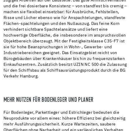
zügiges Arbeiten auf der Baustelle. Das gute Anmischverhalten
und die frei dosierbare Konsistenz – von standfest bis cremig –
machen sie flexibel einsetzbar: für Ausbrüche, Fehlstellen,
Risse und Löcher ebenso wie für Anspachtelungen, standfeste
Flächen-spachtelungen und den Nullauszug. Das feine Korn
verhindert sichtbare Spachtelansätze und liefert eine
hochwertige Oberfläche, die insbesondere im anspruchsvollen
Objektbereich überzeugt. Mit der Festigkeitsklasse C35-F7 ist
sie für hohe Beanspruchungen in Wohn-, Gewerbe- und
Industriebereichen geeignet. Das Einsatzgebiet reicht von
Bürogebäuden über Krankenhäuser bis hin zu frequenzstarken
Einkaufszentren. Zusätzlich besitzt UZIN NC 500 die Zulassung
für den Schiffsbau als Schiffsausrüstungsprodukt durch die BG
Verkehr Hamburg.
MEHR NUTZEN FÜR BODENLEGER UND PLANER
Für Bodenleger, Parkettleger und Estrichleger bedeuten die
Neuprodukte vor allem eines: höhere Effizienz bei gleichzeitig
mehr Ausführungssicherheit. Kurze Wartezeiten, saubere
Oberflächen ohne Nacharbeit und ein verlässliches Verhalten