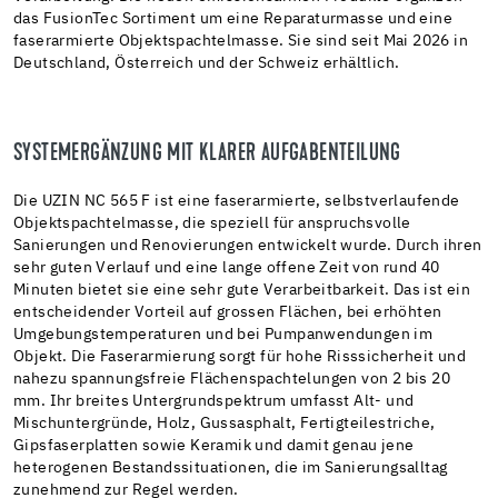
das FusionTec Sortiment um eine Reparaturmasse und eine
faserarmierte Objektspachtelmasse. Sie sind seit Mai 2026 in
Deutschland, Österreich und der Schweiz erhältlich.
SYSTEMERGÄNZUNG MIT KLARER AUFGABENTEILUNG
Die UZIN NC 565 F ist eine faserarmierte, selbstverlaufende
Objektspachtelmasse, die speziell für anspruchsvolle
Sanierungen und Renovierungen entwickelt wurde. Durch ihren
sehr guten Verlauf und eine lange offene Zeit von rund 40
Minuten bietet sie eine sehr gute Verarbeitbarkeit. Das ist ein
entscheidender Vorteil auf grossen Flächen, bei erhöhten
Umgebungstemperaturen und bei Pumpanwendungen im
Objekt. Die Faserarmierung sorgt für hohe Risssicherheit und
nahezu spannungsfreie Flächenspachtelungen von 2 bis 20
mm. Ihr breites Untergrundspektrum umfasst Alt- und
Mischuntergründe, Holz, Gussasphalt, Fertigteilestriche,
Gipsfaserplatten sowie Keramik und damit genau jene
heterogenen Bestandssituationen, die im Sanierungsalltag
zunehmend zur Regel werden.