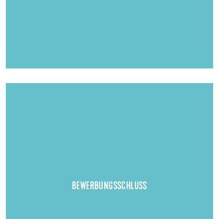
Bewerbungsschluss:
des Vorjahres
30. September
Bis zum
BEWERBUNGSSCHLUSS