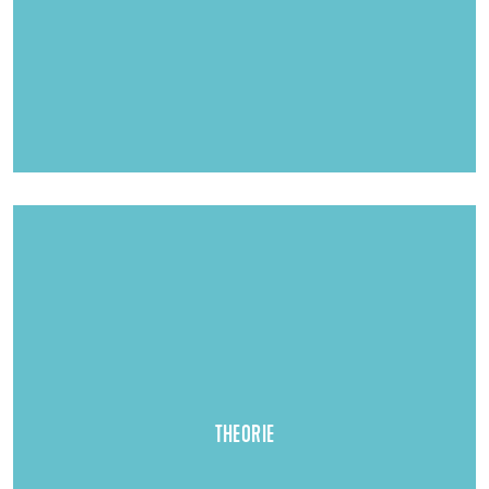
Ort der theoretischen Ausbildung:
)
www.bsnu.de
Staatliche Berufsschule Neu-Ulm (
THEORIE