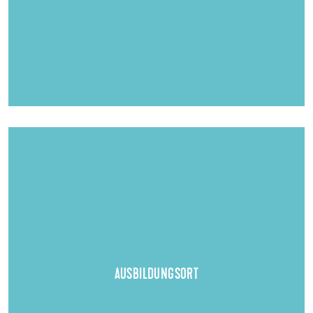
Ort der praktischen Ausbildung:
Uzin Utz SE, Ulm
AUSBILDUNGSORT