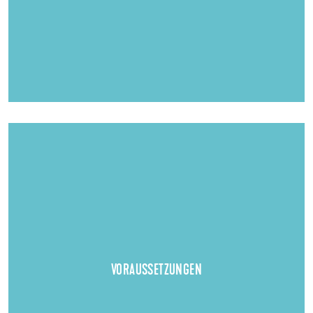
Qualifizierter Hauptschulabschluss,
Voraussetzungen:
Werksrealabschluss, Mittlere Reife oder Abitur
VORAUSSETZUNGEN