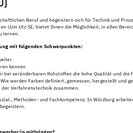
D)
chaftlichen Beruf und begeistern sich für Technik und Pr
n Uzin Utz SE, bietet Ihnen die Möglichkeit, in allen Bere
u lernen.
ldung mit folgenden Schwerpunkten:
eiter
uren kennen
wir bei veränderbaren Rohstoffen die hohe Qualität und die 
 Wie werden Farben definiert, gemessen, hergestellt und ge
nd der Verfahrenstechnik zusammen.
zial-, Methoden- und Fachkompetenz. In Würzburg arbeiten 
 begeistern.
Bewerber:in mitbringen?